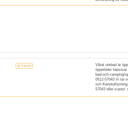
Vårat utebad är öppe
Favorit
öppettider hänvisar
bad-och-camping/opp
0512-57043 Vi tar 
och Kanotuthyrning.
57043 eller e-pos