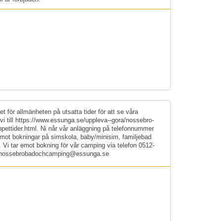
t för allmänheten på utsatta tider för att se våra
 vi till https://www.essunga.se/uppleva--gora/nossebro-
ettider.html. Ni når vår anläggning på telefonnummer
emot bokningar på simskola, baby/minisim, familjebad
 Vi tar emot bokning för vår camping via telefon 0512-
t: nossebrobadochcamping@essunga.se