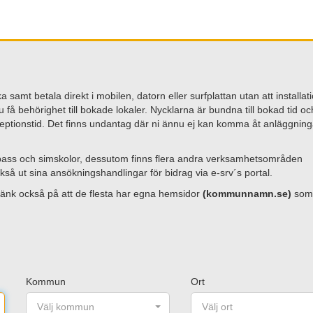
samt betala direkt i mobilen, datorn eller surfplattan utan att installat
u få behörighet till bokade lokaler. Nycklarna är bundna till bokad tid oc
eptionstid. Det finns undantag där ni ännu ej kan komma åt anläggnin
a pass och simskolor, dessutom finns flera andra verksamhetsområden
så ut sina ansökningshandlingar för bidrag via e-srv´s portal.
änk också på att de flesta har egna hemsidor
(kommunnamn.se)
som
Kommun
Ort
Välj kommun
Välj ort