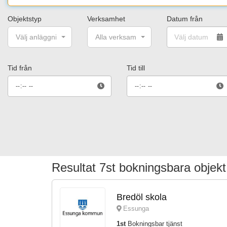
Objektstyp
Verksamhet
Datum från
Välj anläggning/aktivitet
Alla verksamheter
Tid från
Tid till
Resultat 7st bokningsbara objekt
Bredöl skola
Essunga
1st
Bokningsbar tjänst