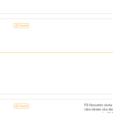
Favorit
På Nossebro skola fi
Favorit
våra lokaler ska de