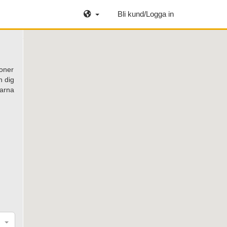
Bli kund/Logga in
ioner
h dig
garna