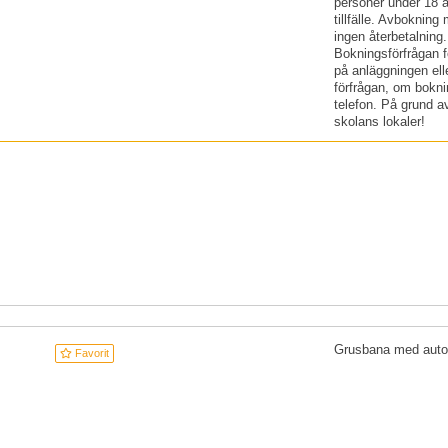
personer under 18 
tillfälle. Avboknin
ingen återbetalning. 
Bokningsförfrågan f
på anläggningen ell
förfrågan, om bokni
telefon. På grund av
skolans lokaler!
Grusbana med auto
Favorit