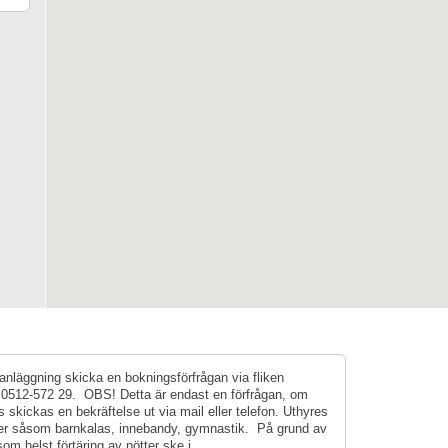
anläggning skicka en bokningsförfrågan via fliken
g 0512-572 29. OBS! Detta är endast en förfrågan, om
skickas en bekräftelse ut via mail eller telefon. Uthyres
eter såsom barnkalas, innebandy, gymnastik. På grund av
 som helst förtäring av nötter ske i