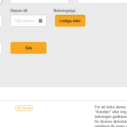
Datum till
Bokningstyp
Lediga tider
För att boka denna 
Favorit
"Ärenden" eller rin
bokningen godkänns 
för diverse aktivit
nötallergi får ingen