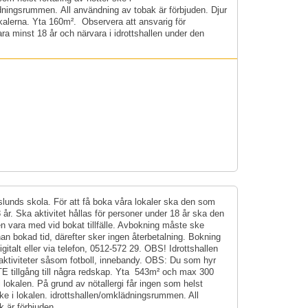
dningsrummen. All användning av tobak är förbjuden. Djur
lokalerna. Yta 160m². Observera att ansvarig för
a minst 18 år och närvara i idrottshallen under den
iden.
lunds skola. För att få boka våra lokaler ska den som
 år. Ska aktivitet hållas för personer under 18 år ska den
n vara med vid bokat tillfälle. Avbokning måste ske
an bokad tid, därefter sker ingen återbetalning. Bokning
digitalt eller via telefon, 0512-572 29. OBS! Idrottshallen
 aktiviteter såsom fotboll, innebandy. OBS: Du som hyr
NTE tillgång till några redskap. Yta 543m² och max 300
i lokalen. På grund av nötallergi får ingen som helst
ske i lokalen. idrottshallen/omklädningsrummen. All
 är förbjuden.