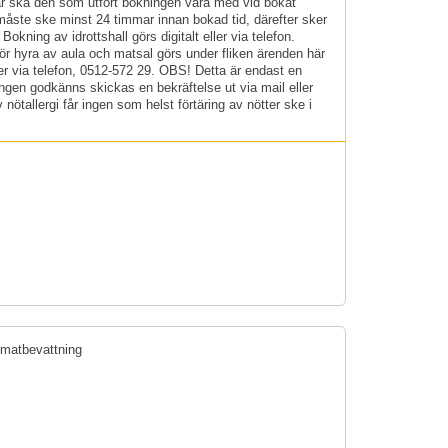
år ska den som utfört bokningen vara med vid bokat
g måste ske minst 24 timmar innan bokad tid, därefter sker
Bokning av idrottshall görs digitalt eller via telefon.
ör hyra av aula och matsal görs under fliken ärenden här
er via telefon, 0512-572 29. OBS! Detta är endast en
ngen godkänns skickas en bekräftelse ut via mail eller
 nötallergi får ingen som helst förtäring av nötter ske i
matbevattning