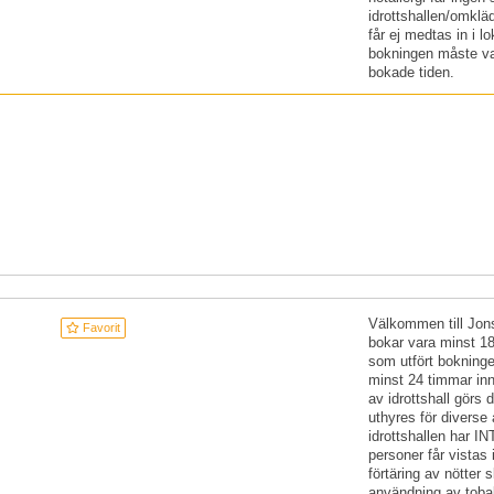
idrottshallen/omklä
får ej medtas in i 
bokningen måste var
bokade t
Välkommen till Jons
Favorit
bokar vara minst 18
som utfört bokninge
minst 24 timmar inn
av idrottshall görs 
uthyres för diverse
idrottshallen har I
personer får vistas 
förtäring av nötter 
användning av tobak